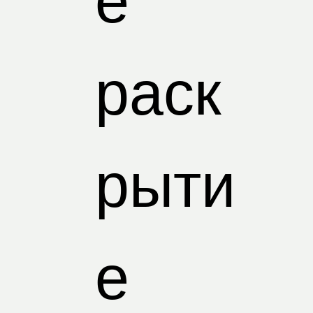
е
раск
рыти
е