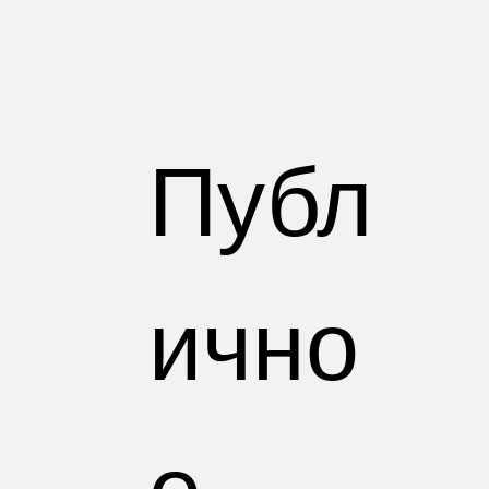
Публ
ично