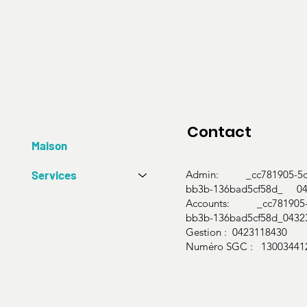
Contact
Maison
Services
Admin: _cc781905-5cd
bb3b-136bad5cf58d_ 04
Accounts: _cc781905-5
bb3b-136bad5cf58d_0432
Gestion : 0423118430
Numéro SGC : 13003441