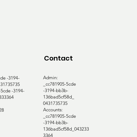
Contact
Admin:
e -3194-
_cc781905-5cde
31735735
-3194-bb3b-
cde -3194-
136bad5cf58d_
333364
0431735735
Accounts:
28
_cc781905-5cde
-3194-bb3b-
136bad5cf58d_043233
3364