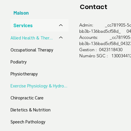
Contact
Maison
Services
Admin: _cc781905-5cd
bb3b-136bad5cf58d_ 04
Accounts: _cc781905-5
​Allied Health & Therapeutic Services
bb3b-136bad5cf58d_0432
Occupational Therapy
Gestion : 0423118430
Numéro SGC : 13003441
Podiatry
Physiotherapy
Exercise Physiology & Hydrotherapy
Chiropractic Care
Dietetics & Nutrition
Speech Pathology