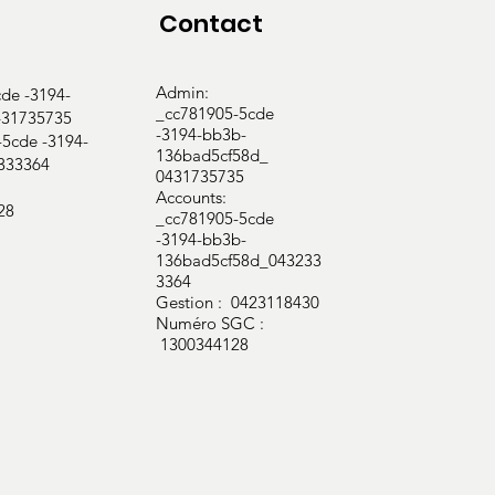
Contact
Admin:
e -3194-
_cc781905-5cde
31735735
-3194-bb3b-
cde -3194-
136bad5cf58d_
333364
0431735735
Accounts:
28
_cc781905-5cde
-3194-bb3b-
136bad5cf58d_043233
3364
Gestion : 0423118430
Numéro SGC :
1300344128