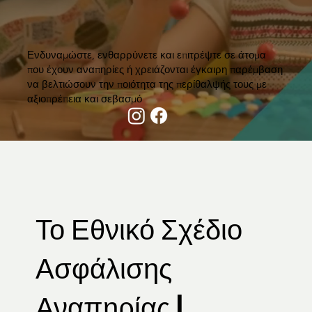
Ενδυναμώστε, ενθαρρύνετε και επιτρέψτε σε άτομα
που έχουν αναπηρίες ή χρειάζονται έγκαιρη παρέμβαση
να βελτιώσουν την ποιότητα της περίθαλψής τους με
αξιοπρέπεια και σεβασμό
Το Εθνικό Σχέδιο
Ασφάλισης
Αναπηρίας |