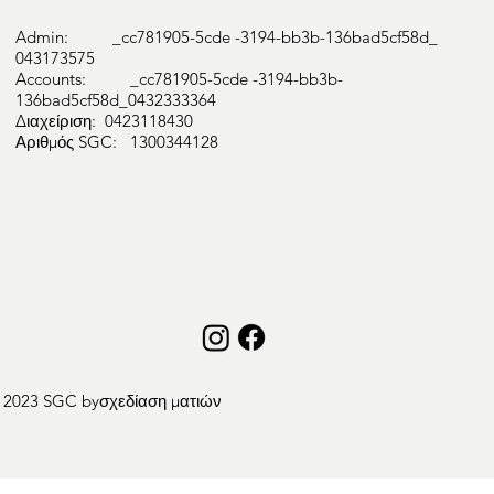
Admin: _cc781905-5cde -3194-bb3b-136bad5cf58d_
043173575
Accounts: _cc781905-5cde -3194-bb3b-
136bad5cf58d_0432333364
Διαχείριση: 0423118430
Αριθμός SGC: 1300344128
 2023 SGC by
σχεδίαση ματιών