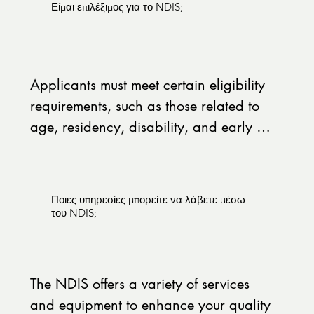
Είμαι επιλέξιμος για το NDIS;
assistance and services they need to 
live and enjoy their lives.
​Applicants must meet certain eligibility 
requirements, such as those related to 
age, residency, disability, and early 
intervention.

Age: It is necessary that you are aged 
Ποιες υπηρεσίες μπορείτε να λάβετε μέσω
between 7 to 65.

του NDIS;
Residence: If you are a citizen, 
permanent resident, or citizen of New 
​The NDIS offers a variety of services 
Zealand with a visa, you are eligible to 
and equipment to enhance your quality 