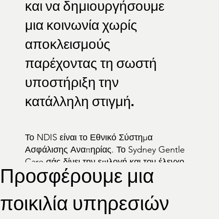
και να δημιουργήσουμε
μια κοινωνία χωρίς
αποκλεισμούς
παρέχοντας τη σωστή
υποστήριξη την
κατάλληλη στιγμή.
Το NDIS είναι το Εθνικό Σύστημα
Ασφάλισης Αναπηρίας. Το Sydney Gentle
Care σάς δίνει την επιλογή και τον έλεγχο
Προσφέρουμε μια
για να λάβετε υποστήριξη. Με εξειδικευμένη
φροντίδα με ευέλικτο τρόπο να
ποικιλία υπηρεσιών
συνεργαστείτε με μια σειρά παρόχων
υπηρεσιών για την επίτευξη των στόχων