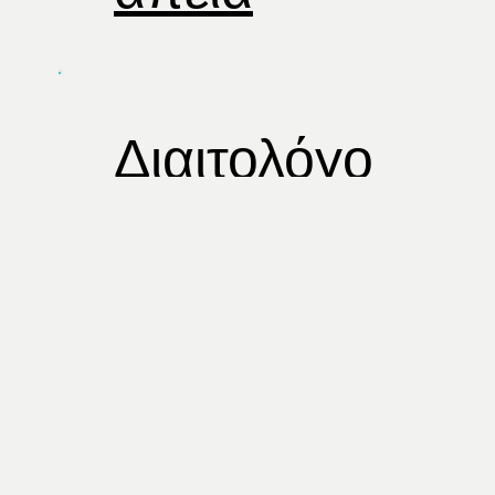
Διαιτολόγο
ς
Φυσιοθερ
απεία