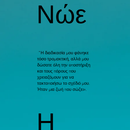
Νώε
ατικός
Θεραπεία
"Η διαδικασία μου φάνηκε
Φιλική ατμόσφαιρα
τόσο τρομακτική, αλλά μου
δώσατε όλη την υποστήριξη
και τους πόρους που
χρειαζόμουν για να
τακτοποιήσω το σχέδιό μου.
Ήταν μια ζωή που σώζει».
Η