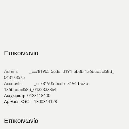
Επικοινωνία
Admin: _cc781905-5cde -3194-bb3b-136bad5cf58d_
043173575
Accounts: _cc781905-5cde -3194-bb3b-
136bad5cf58d_0432333364
Διαχείριση: 0423118430
Αριθμός SGC: 1300344128
Επικοινωνία