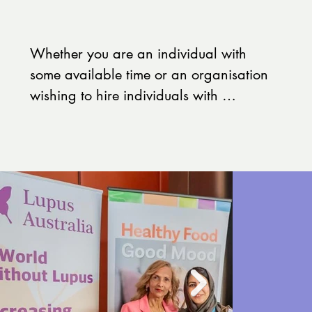
provider. This fund includes: 

Everyday routines 

​Whether you are an individual with 
some available time or an organisation 
Using transportation to make it possible 
wishing to hire individuals with 
to engage in daily activities including 
disabilities, we provide different 
social, and economic life

options to help you have a more 
fulfilling experience and make sure a 
Modifying homes and cars in order to 
wider group of individuals would 
be more friendly

benefit from your support. To find out 
more about our support opportunities, 
Support for social engagement, and 
contact us.
participation in different groups like 
art, sport, etc.
