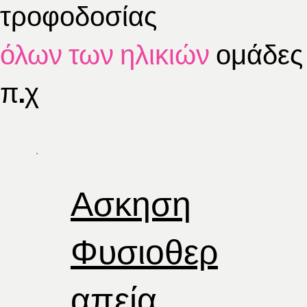
τροφοδοσίας
σας. Το NDIS χρηματοδοτεί τις απαραίτητες
υπηρεσίες υποστήριξης που συνδέονται με
τα αποτελέσματα που προσδιορίζονται στο
όλων των ηλικιών
ομάδες
σχέδιο ενός συμμετέχοντος.
π.χ
Ασκηση
Φυσιοθερ
απεία