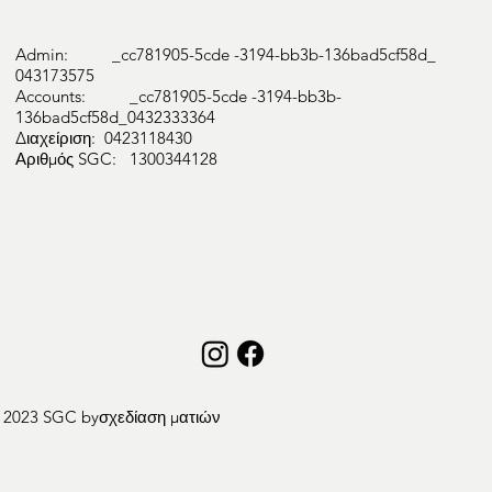
Admin: _cc781905-5cde -3194-bb3b-136bad5cf58d_
043173575
Accounts: _cc781905-5cde -3194-bb3b-
136bad5cf58d_0432333364
Διαχείριση: 0423118430
Αριθμός SGC: 1300344128
 2023 SGC by
σχεδίαση ματιών