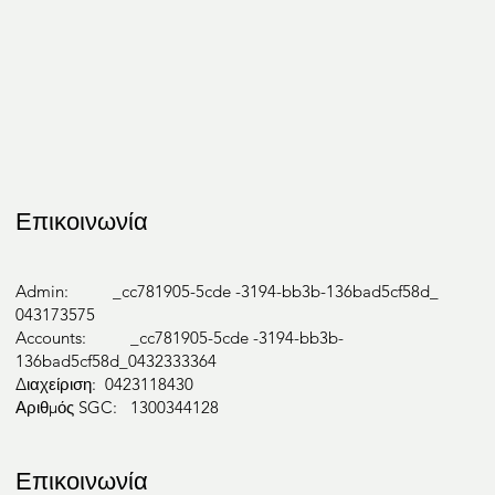
Επικοινωνία
Admin: _cc781905-5cde -3194-bb3b-136bad5cf58d_
043173575
Accounts: _cc781905-5cde -3194-bb3b-
136bad5cf58d_0432333364
Διαχείριση: 0423118430
Αριθμός SGC: 1300344128
Επικοινωνία