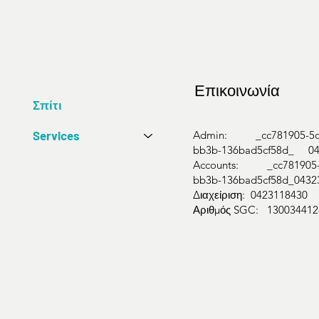
Επικοινωνία
Σπίτι
Services
Admin: _cc781905-5cd
bb3b-136bad5cf58d_ 04
Accounts: _cc781905-5
bb3b-136bad5cf58d_0432
Διαχείριση: 0423118430
Αριθμός SGC: 130034412