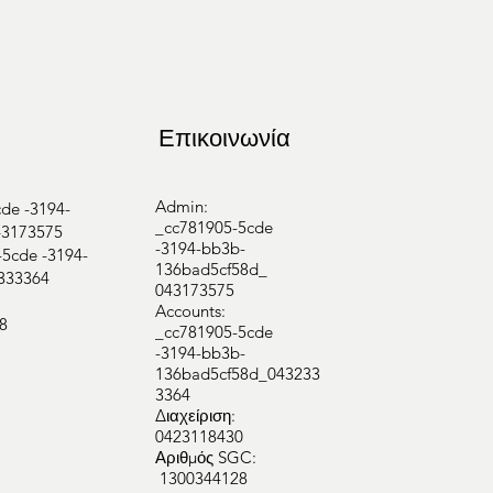
Επικοινωνία
Admin:
e -3194-
_cc781905-5cde
3173575
-3194-bb3b-
cde -3194-
136bad5cf58d_
333364
043173575
Accounts:
8
_cc781905-5cde
-3194-bb3b-
136bad5cf58d_043233
3364
Διαχείριση:
0423118430
Αριθμός SGC:
1300344128